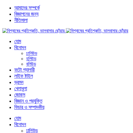
আমাদের সম্পর্কে
বিজ্ঞাপনের জন্য
নীতিমালা
হোম
বিনোদন
ঢালিউড
হলিউড
বলিউড
ফটো গ্যালারী
লাইফ ষ্টাইল
ভ্রমন
খেলাধুলা
জোকস
বিজ্ঞান ও প্রযুক্তি
ফিচার ও সম্পাদকীয়
হোম
বিনোদন
ঢালিউড