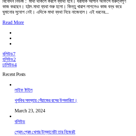
বিনোদন নিউজ : মাথা থাকলে করলে ব্যাথা হবে। ধরাযাক আপনি অফিসে গুরুত্বপূর্ণ
কাজ করছেন। হঠাৎ মাথা ব্যথা শুরু হলো। কিন্তু খারাপ লাগলেও কাজ বন্ধ করে
ঘুমানোর সুযোগ নেই। এদিকে মাথা ব্যথা নিয়ে নাজেহাল। এই ধরনের...
Read More
বলিউড
7
হলিউড
2
ঢালিউড
4
Recent Posts
লাইফ ষ্টাইল
খুশকির সমস্যায় পেঁয়াজের রসের উপকারিতা।
March 23, 2024
বলিউড
প্রেম প্রেম খেলার উস্কানোটা তার নিজেরই