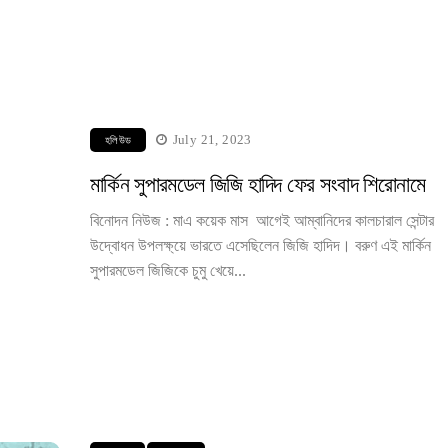
July 21, 2023
হলিউড
মার্কিন সুপারমডেল জিজি হাদিদ ফের সংবাদ শিরোনামে
বিনোদন নিউজ : মাএ কয়েক মাস আগেই আম্বানিদের কালচারাল সেন্টার
উদ্বোধন উপলক্ষ্য়ে ভারতে এসেছিলেন জিজি হাদিদ। বরুণ এই মার্কিন
সুপারমডেল জিজিকে চুমু খেয়ে...