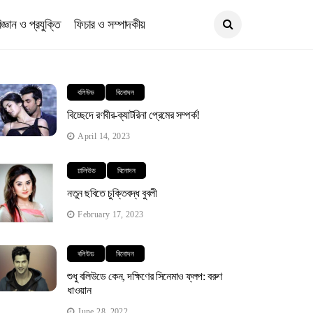
িজ্ঞান ও প্রযুক্তি
ফিচার ও সম্পাদকীয়
বলিউড
বিনোদন
বিচ্ছেদে রণবীর-ক্যাটরিনা প্রেমের সম্পর্ক!
April 14, 2023
ঢালিউড
বিনোদন
নতুন ছবিতে চুক্তিবদ্ধ বুবলী
February 17, 2023
বলিউড
বিনোদন
শুধু বলিউডে কেন, দক্ষিণের সিনেমাও ফ্লপ: বরুণ
ধাওয়ান
June 28, 2022