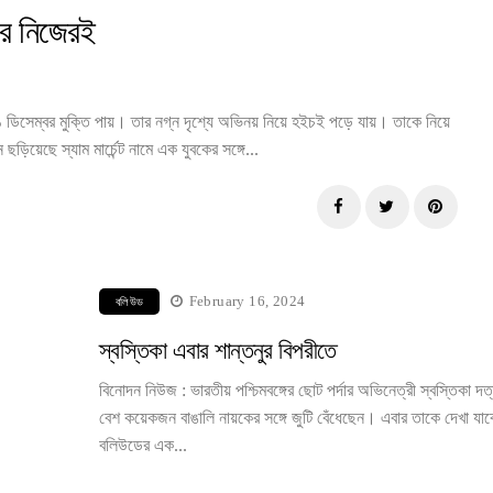
ার নিজেরই
 ডিসেম্বর মুক্তি পায়। তার নগ্ন দৃশ্যে অভিনয় নিয়ে হইচই পড়ে যায়। তাকে নিয়ে
য়েছে স্যাম মার্চেন্ট নামে এক যুবকের সঙ্গে...
February 16, 2024
বলিউড
স্বস্তিকা এবার শান্তনুর বিপরীতে
বিনোদন নিউজ : ভারতীয় পশ্চিমবঙ্গের ছোট পর্দার অভিনেত্রী স্বস্তিকা দত
বেশ কয়েকজন বাঙালি নায়কের সঙ্গে জুটি বেঁধেছেন। এবার তাকে দেখা যাব
বলিউডের এক...