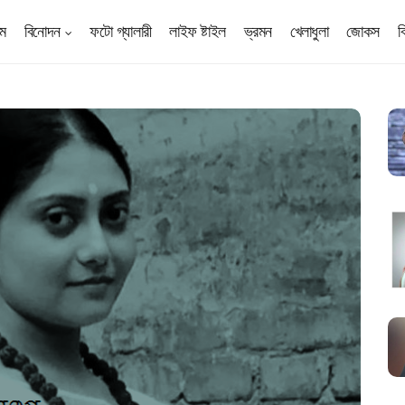
ম
বিনোদন
ফটো গ্যালারী
লাইফ ষ্টাইল
ভ্রমন
খেলাধুলা
জোকস
ব