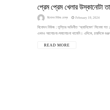
প্রেম প্রেম খেলার উস্কানোটা ত
বিনোদন নিউজ ডেস্ক
February 19, 2024
বিনোদন নিউজ : তৃপ্তির অভিনীত ‘অ্যানিমেল’ সিনেমা গত ১
এখনও আলোচনা-সমালোচনা থামেনি। এদিকে, চারদিকে গুঞ্জন ছড়ি
READ MORE