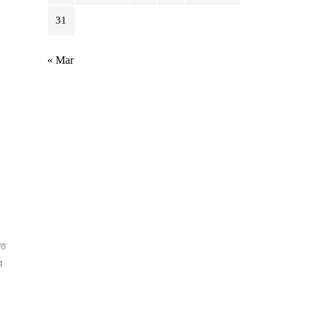
31
« Mar
্ত
ে