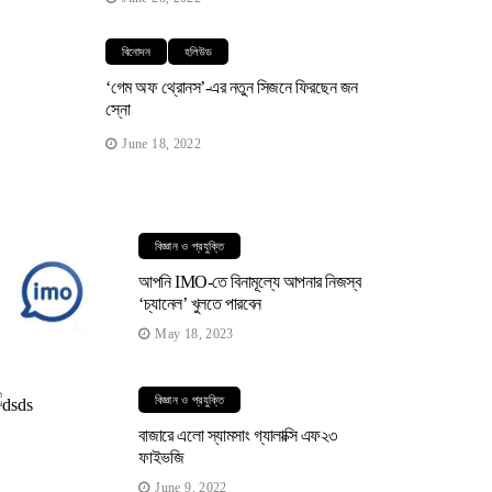
বিনোদন
হলিউড
‘গেম অফ থ্রোনস’-এর নতুন সিজনে ফিরছেন জন
স্নো
June 18, 2022
বিজ্ঞান ও প্রযুক্তি
আপনি IMO-তে বিনামূল্যে আপনার নিজস্ব
‘চ্যানেল’ খুলতে পারবেন
May 18, 2023
বিজ্ঞান ও প্রযুক্তি
বাজারে এলো স্যামসাং গ্যালাক্সি এফ২৩
ফাইভজি
June 9, 2022