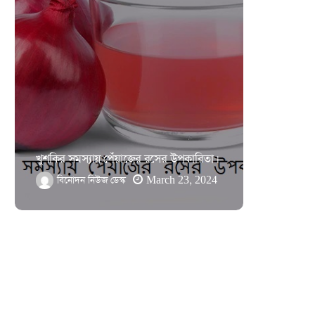
গুরুত্বপূর্ণ
খুশকির সমস্যায় পেঁয়াজের রসের উপকারিতা।
হলে কী কর
বিনোদন নিউজ ডেস্ক
March 23, 2024
বিনোদন 