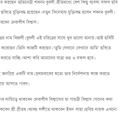
ার করছেন অভিনেত্রী শবনম বুবলী। ইতিমধ্যে বেশ কিছু ব্যবসা সফল ছবি
বিতে চুক্তিবদ্ধ হয়েছেন। নতুন সিনেমায় চুক্তিবদ্ধ হলেন শবনম বুবলী।
বেন দেবাশীষ বিশ্বাস।
্রের নাম বিজলী। বুবলী এই চরিত্রের সাথে খুব ভালো মানায়। তাই ছবিটি
ছন্দ করেছেন। তিনি কাজটি করছেন। ‘তুমি যেখানে সেখানে আমি’ ছবিতে
গুরুত্বপূর্ণ কাজ করার সময় হঠাৎ মাথা ব্যথা
জ করতে যাচ্ছি। আশা করি আমাদের যাত্রা শুভ ও সফল হবে।
হলে কী করবেন
বিনোদন নিউজ ডেস্ক
July 7, 2023
ই জনপ্রিয় একটি নাম। প্রথমবারের মতো তার নির্দেশনায় কাজ করতে
িয়ে আসতে পারব।
 দায়িত্বে থাকবেন দেবাশীষ বিশ্বাসের মা গায়ত্রী বিশ্বাস। গানের কথা
কবেন শ্রী প্রীতম। আবহ সঙ্গীতে থাকবেন ইমন সাহা। ছবির নায়ক এখনো