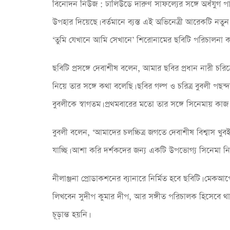
বিনোদন নিউজ : ঢালিউডে দারুণ সাফল্যের সঙ্গে অর্ধযুগ প
উপহার দিয়েছে। বর্তমানে ব্যস্ত এই অভিনেত্রী আরেকটি নতুন ছ
‘তুমি যেখানে আমি সেখানে’ শিরোনামের ছবিটি পরিচালনা কর
ছবিটি প্রসঙ্গে দেবাশীষ বলেন, আমার ছবির প্রধান নারী চরিত
নিয়ে তার সঙ্গে কথা বলেছি। ছবির গল্প ও চরিত্র বুবলী প
বুবলীকে স্বাগতম। প্রথমবারের মতো তার সঙ্গে সিনেমায় কা
বুবলী বলেন, ‘আমাদের চলচ্চিত্র জগতে দেবাশীষ বিশ্বাস খুব
যাচ্ছি। আশা করি দর্শকদের জন্য একটি উপভোগ্য সিনেমা ন
নীলাঞ্জনা প্রোডাকশনের ব্যানারে নির্মিত হবে ছবিটি। মেকআপের
লিখবেন সুদীপ কুমার দীপ, আর সঙ্গীত পরিচালক হিসেবে থা
চূড়ান্ত হয়নি।